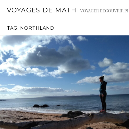
Skip
VOYAGES DE MATH
to
VOYAGER.DECOUVRIR.P
content
TAG:
NORTHLAND